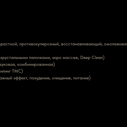
ивозрастной, противокуперозный, восстанавливающий, омолажи
хрустальными палочками, хиро массаж, Deep Clean)
звуковая, комбинированная)
пилинг TMC)
жный эффект, похудение, очищение, питание)